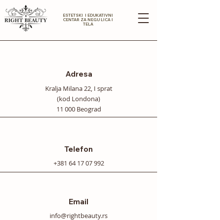
ESTETSKI I EDUKATIVNI
CENTAR ZA NEGU LICA I
TELA
Adresa
Kralja Milana 22, I sprat
(kod Londona)
11 000 Beograd
Telefon
+381 64 17 07 992
Email
info@rightbeauty.rs