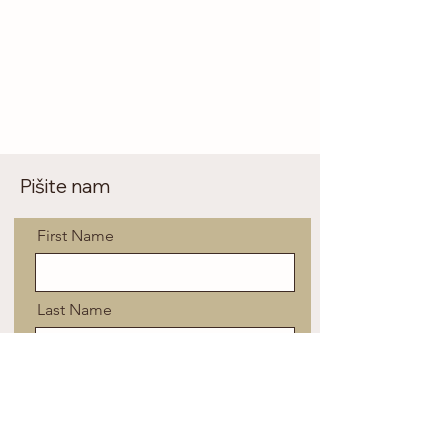
Pišite nam
First Name
Last Name
Email